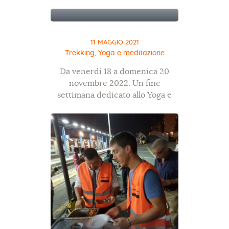
11 MAGGIO 2021
Trekking, Yoga e meditazione
Da venerdì 18 a domenica 20
novembre 2022. Un fine
settimana dedicato allo Yoga e
alla meditazione, immersi nel
meraviglioso paradiso dei monti
della Valpolicella, sul lago di
Garda. Il programma prevede
lezioni di asana,…